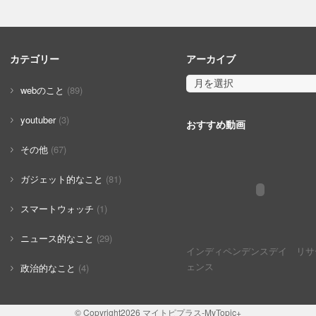
カテゴリー
アーカイブ
webのこと
(89)
youtuber
(3)
おすすめ動画
その他
(67)
ガジェット的なこと
(81)
スマートウォッチ
(1)
ニュース的なこと
(29)
インディペンデンスデイ リサ
ェンス
政治的なこと
(4)
© Copyright2026
マイトピプラス-MyTopic+