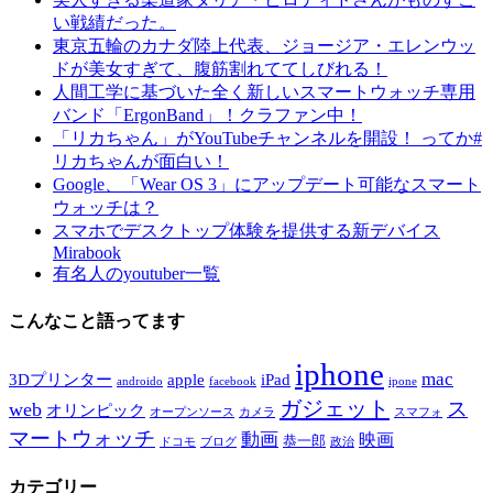
い戦績だった。
東京五輪のカナダ陸上代表、ジョージア・エレンウッ
ドが美女すぎて、腹筋割れててしびれる！
人間工学に基づいた全く新しいスマートウォッチ専用
バンド「ErgonBand」！クラファン中！
「リカちゃん」がYouTubeチャンネルを開設！ ってか#
リカちゃんが面白い！
Google、「Wear OS 3」にアップデート可能なスマート
ウォッチは？
スマホでデスクトップ体験を提供する新デバイス
Mirabook
有名人のyoutuber一覧
こんなこと語ってます
iphone
mac
3Dプリンター
apple
iPad
androido
facebook
ipone
ガジェット
ス
web
オリンピック
オープンソース
カメラ
スマフォ
マートウォッチ
動画
映画
恭一郎
ドコモ
ブログ
政治
カテゴリー