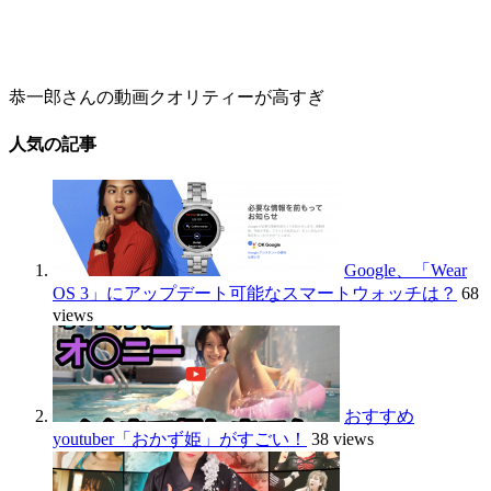
恭一郎さんの動画クオリティーが高すぎ
人気の記事
Google、「Wear
OS 3」にアップデート可能なスマートウォッチは？
68
views
おすすめ
youtuber「おかず姫」がすごい！
38 views