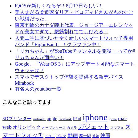
IQOSが新しくなるぞ！8月17日らしい！
美人すぎる柔道家ダリア・ビロディドさんがものすご
い戦績だった。
東京五輪のカナダ陸上代表、ジョージア・エレンウッ
ドが美女すぎて、腹筋割れててしびれる！
人間工学に基づいた全く新しいスマートウォッチ専用
バンド「ErgonBand」！クラファン中！
「リカちゃん」がYouTubeチャンネルを開設！ ってか#
リカちゃんが面白い！
Google、「Wear OS 3」にアップデート可能なスマート
ウォッチは？
スマホでデスクトップ体験を提供する新デバイス
Mirabook
有名人のyoutuber一覧
こんなこと語ってます
iphone
mac
3Dプリンター
apple
iPad
androido
facebook
ipone
ガジェット
ス
web
オリンピック
オープンソース
カメラ
スマフォ
マートウォッチ
動画
映画
恭一郎
ドコモ
ブログ
政治