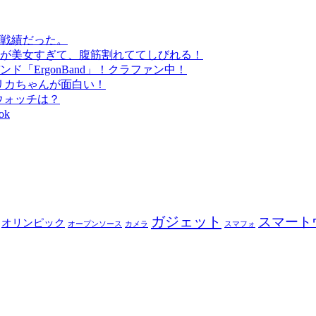
戦績だった。
が美女すぎて、腹筋割れててしびれる！
「ErgonBand」！クラファン中！
#リカちゃんが面白い！
トウォッチは？
ok
ガジェット
スマート
オリンピック
オープンソース
カメラ
スマフォ