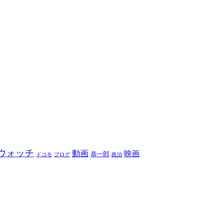
ウォッチ
動画
映画
恭一郎
ドコモ
ブログ
政治