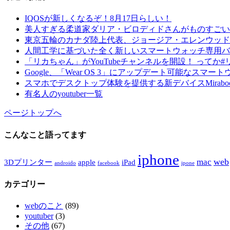
IQOSが新しくなるぞ！8月17日らしい！
美人すぎる柔道家ダリア・ビロディドさんがものすごい
東京五輪のカナダ陸上代表、ジョージア・エレンウッド
人間工学に基づいた全く新しいスマートウォッチ専用バンド
「リカちゃん」がYouTubeチャンネルを開設！ ってか
Google、「Wear OS 3」にアップデート可能なスマー
スマホでデスクトップ体験を提供する新デバイスMirabo
有名人のyoutuber一覧
ページトップへ
こんなこと語ってます
iphone
web
mac
3Dプリンター
apple
iPad
androido
facebook
ipone
カテゴリー
webのこと
(89)
youtuber
(3)
その他
(67)