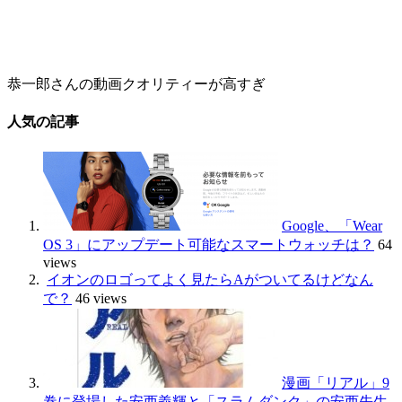
恭一郎さんの動画クオリティーが高すぎ
人気の記事
Google、「Wear
OS 3」にアップデート可能なスマートウォッチは？
64
views
イオンのロゴってよく見たらAがついてるけどなん
で？
46 views
漫画「リアル」9
巻に登場した安西義輝と「スラムダンク」の安西先生