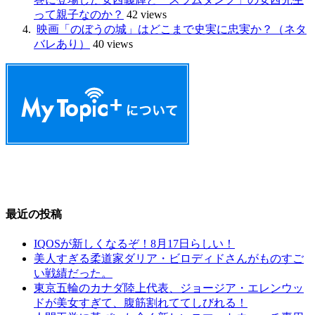
って親子なのか？
42 views
映画「のぼうの城」はどこまで史実に忠実か？（ネタ
バレあり）
40 views
最近の投稿
IQOSが新しくなるぞ！8月17日らしい！
美人すぎる柔道家ダリア・ビロディドさんがものすご
い戦績だった。
東京五輪のカナダ陸上代表、ジョージア・エレンウッ
ドが美女すぎて、腹筋割れててしびれる！