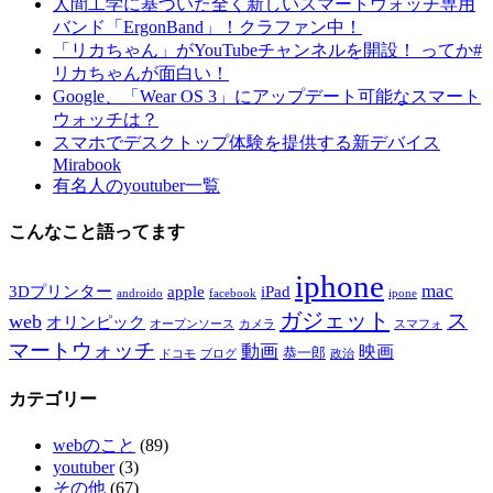
人間工学に基づいた全く新しいスマートウォッチ専用
バンド「ErgonBand」！クラファン中！
「リカちゃん」がYouTubeチャンネルを開設！ ってか#
リカちゃんが面白い！
Google、「Wear OS 3」にアップデート可能なスマート
ウォッチは？
スマホでデスクトップ体験を提供する新デバイス
Mirabook
有名人のyoutuber一覧
こんなこと語ってます
iphone
mac
3Dプリンター
apple
iPad
androido
facebook
ipone
ガジェット
ス
web
オリンピック
オープンソース
カメラ
スマフォ
マートウォッチ
動画
映画
恭一郎
ドコモ
ブログ
政治
カテゴリー
webのこと
(89)
youtuber
(3)
その他
(67)