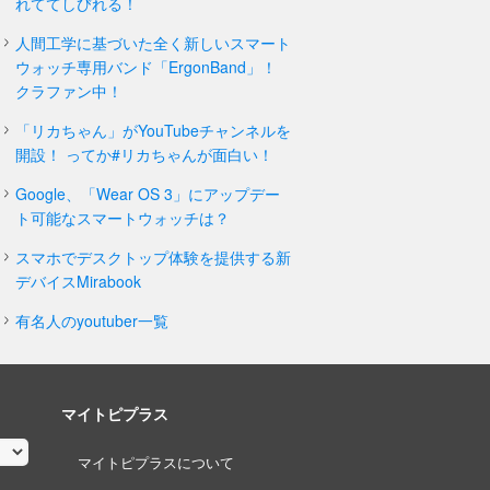
れててしびれる！
人間工学に基づいた全く新しいスマート
ウォッチ専用バンド「ErgonBand」！
クラファン中！
「リカちゃん」がYouTubeチャンネルを
開設！ ってか#リカちゃんが面白い！
Google、「Wear OS 3」にアップデー
ト可能なスマートウォッチは？
スマホでデスクトップ体験を提供する新
デバイスMirabook
有名人のyoutuber一覧
マイトピプラス
マイトピプラスについて