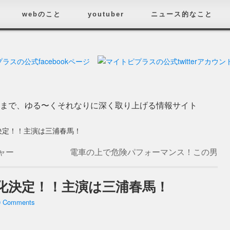
webのこと
youtuber
ニュース的なこと
済まで、ゆる〜くそれなりに深く取り上げる情報サイト
決定！！主演は三浦春馬！
ジャー
電車の上で危険パフォーマンス！この男
る件
危険すぎる！ちゅうかなんでこんなこと
していいの？
→
化決定！！主演は三浦春馬！
0 Comments