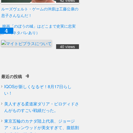
42 views
ルーズヴェルト・ゲームの沖原は工藤公康の
息子さんなんだ！
映画「のぼうの城」はどこまで史実に忠実
か？（ネタバレあり）
40 views
最近の投稿
IQOSが新しくなるぞ！8月17日らし
い！
美人すぎる柔道家ダリア・ビロディドさ
んがものすごい戦績だった。
東京五輪のカナダ陸上代表、ジョージ
ア・エレンウッドが美女すぎて、腹筋割