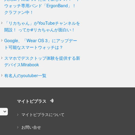
ウォッチ専用バンド「ErgonBand」！
クラファン中！
「リカちゃん」がYouTubeチャンネルを
開設！ ってか#リカちゃんが面白い！
Google、「Wear OS 3」にアップデー
ト可能なスマートウォッチは？
スマホでデスクトップ体験を提供する新
デバイスMirabook
有名人のyoutuber一覧
マイトピプラス
マイトピプラスについて
お問い合せ