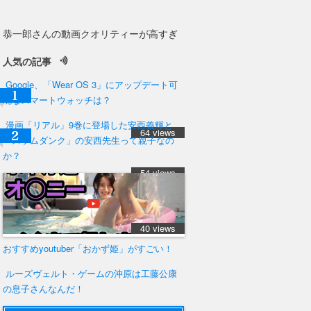
恭一郎さんの動画クオリティーが高すぎ
人気の記事
Google、「Wear OS 3」にアップデート可
能なスマートウォッチは？
漫画「リアル」9巻に登場した安西義輝と
64 views
「スラムダンク」の安西先生って親子なの
か？
54 views
40 views
おすすめyoutuber「おかず姫」がすごい！
ルーズヴェルト・ゲームの沖原は工藤公康
の息子さんなんだ！