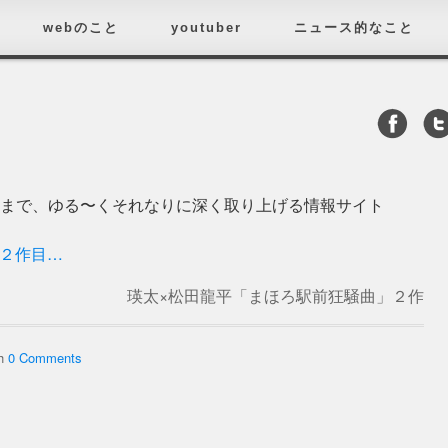
webのこと
youtuber
ニュース的なこと
済まで、ゆる〜くそれなりに深く取り上げる情報サイト
」２作目…
瑛太×松田龍平「まほろ駅前狂騒曲」２作
目 映画化決定！うれしいぞ！
→
th
0 Comments