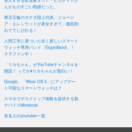
美人すぎる柔道家ダリア・ビロディドさ
んがものすごい戦績だった。
東京五輪のカナダ陸上代表、ジョージ
ア・エレンウッドが美女すぎて、腹筋割
れててしびれる！
人間工学に基づいた全く新しいスマート
ウォッチ専用バンド「ErgonBand」！
クラファン中！
「リカちゃん」がYouTubeチャンネルを
開設！ ってか#リカちゃんが面白い！
Google、「Wear OS 3」にアップデー
ト可能なスマートウォッチは？
スマホでデスクトップ体験を提供する新
デバイスMirabook
有名人のyoutuber一覧