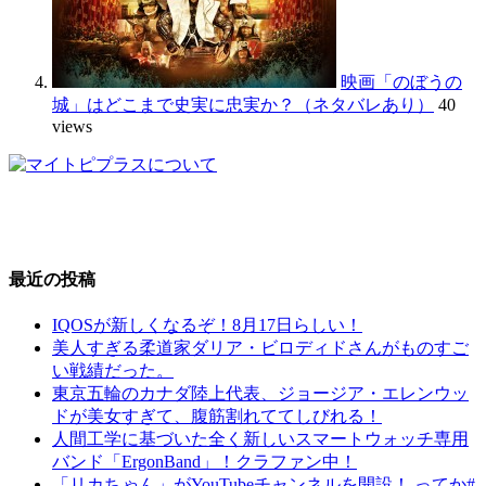
映画「のぼうの
城」はどこまで史実に忠実か？（ネタバレあり）
40
views
最近の投稿
IQOSが新しくなるぞ！8月17日らしい！
美人すぎる柔道家ダリア・ビロディドさんがものすご
い戦績だった。
東京五輪のカナダ陸上代表、ジョージア・エレンウッ
ドが美女すぎて、腹筋割れててしびれる！
人間工学に基づいた全く新しいスマートウォッチ専用
バンド「ErgonBand」！クラファン中！
「リカちゃん」がYouTubeチャンネルを開設！ ってか#