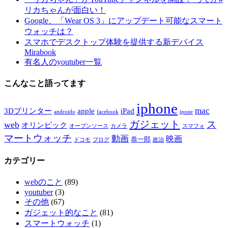
リカちゃんが面白い！
Google、「Wear OS 3」にアップデート可能なスマート
ウォッチは？
スマホでデスクトップ体験を提供する新デバイス
Mirabook
有名人のyoutuber一覧
こんなこと語ってます
iphone
mac
3Dプリンター
apple
iPad
androido
facebook
ipone
ガジェット
ス
web
オリンピック
オープンソース
カメラ
スマフォ
マートウォッチ
動画
映画
恭一郎
ドコモ
ブログ
政治
カテゴリー
webのこと
(89)
youtuber
(3)
その他
(67)
ガジェット的なこと
(81)
スマートウォッチ
(1)