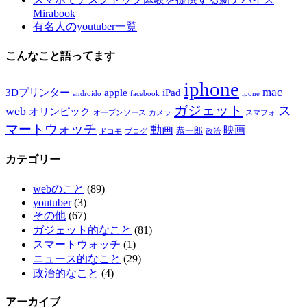
Mirabook
有名人のyoutuber一覧
こんなこと語ってます
iphone
mac
3Dプリンター
apple
iPad
androido
facebook
ipone
ガジェット
ス
web
オリンピック
オープンソース
カメラ
スマフォ
マートウォッチ
動画
映画
恭一郎
ドコモ
ブログ
政治
カテゴリー
webのこと
(89)
youtuber
(3)
その他
(67)
ガジェット的なこと
(81)
スマートウォッチ
(1)
ニュース的なこと
(29)
政治的なこと
(4)
アーカイブ