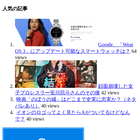
人気の記事
Google、「Wear
OS 3」にアップデート可能なスマートウォッチは？
64
views
顔面崩壊した女
子プロレスラー安川惡斗さんのその後
42 views
映画「のぼうの城」はどこまで史実に忠実か？（ネタ
バレあり）
40 views
イオンのロゴってよく見たらAがついてるけどなん
で？
40 views