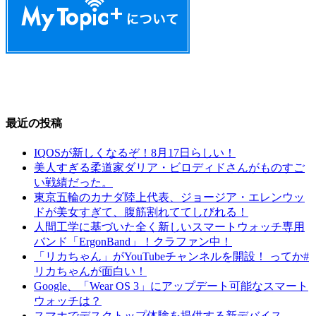
最近の投稿
IQOSが新しくなるぞ！8月17日らしい！
美人すぎる柔道家ダリア・ビロディドさんがものすご
い戦績だった。
東京五輪のカナダ陸上代表、ジョージア・エレンウッ
ドが美女すぎて、腹筋割れててしびれる！
人間工学に基づいた全く新しいスマートウォッチ専用
バンド「ErgonBand」！クラファン中！
「リカちゃん」がYouTubeチャンネルを開設！ ってか#
リカちゃんが面白い！
Google、「Wear OS 3」にアップデート可能なスマート
ウォッチは？
スマホでデスクトップ体験を提供する新デバイス