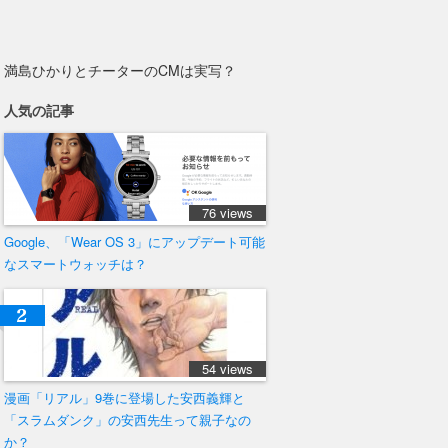
満島ひかりとチーターのCMは実写？
人気の記事
76 views
Google、「Wear OS 3」にアップデート可能
なスマートウォッチは？
54 views
漫画「リアル」9巻に登場した安西義輝と
「スラムダンク」の安西先生って親子なの
か？