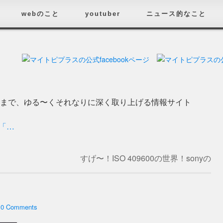
webのこと
youtuber
ニュース的なこと
済まで、ゆる〜くそれなりに深く取り上げる情報サイト
の「…
すげ〜！ISO 409600の世界！sonyの
「a7s」の脅威の性能！
→
h
0 Comments