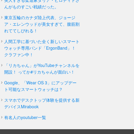
美人すぎる柔道家ダリア・ビロディドさ
んがものすごい戦績だった。
東京五輪のカナダ陸上代表、ジョージ
ア・エレンウッドが美女すぎて、腹筋割
れててしびれる！
人間工学に基づいた全く新しいスマート
ウォッチ専用バンド「ErgonBand」！
クラファン中！
「リカちゃん」がYouTubeチャンネルを
開設！ ってか#リカちゃんが面白い！
Google、「Wear OS 3」にアップデー
ト可能なスマートウォッチは？
スマホでデスクトップ体験を提供する新
デバイスMirabook
有名人のyoutuber一覧