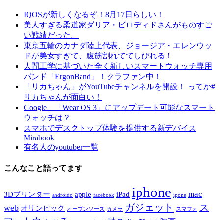
IQOSが新しくなるぞ！8月17日らしい！
美人すぎる柔道家ダリア・ビロディドさんがものすご
い戦績だった。
東京五輪のカナダ陸上代表、ジョージア・エレンウッ
ドが美女すぎて、腹筋割れててしびれる！
人間工学に基づいた全く新しいスマートウォッチ専用
バンド「ErgonBand」！クラファン中！
「リカちゃん」がYouTubeチャンネルを開設！ ってか#
リカちゃんが面白い！
Google、「Wear OS 3」にアップデート可能なスマート
ウォッチは？
スマホでデスクトップ体験を提供する新デバイス
Mirabook
有名人のyoutuber一覧
こんなこと語ってます
iphone
mac
3Dプリンター
apple
iPad
androido
facebook
ipone
ガジェット
ス
web
オリンピック
オープンソース
カメラ
スマフォ