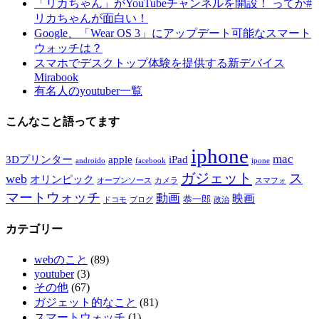
「リカちゃん」がYouTubeチャンネルを開設！ ってか#
リカちゃんが面白い！
Google、「Wear OS 3」にアップデート可能なスマート
ウォッチは？
スマホでデスクトップ体験を提供する新デバイス
Mirabook
有名人のyoutuber一覧
こんなこと語ってます
iphone
mac
3Dプリンター
apple
iPad
androido
facebook
ipone
ガジェット
ス
web
オリンピック
オープンソース
カメラ
スマフォ
マートウォッチ
動画
映画
恭一郎
ドコモ
ブログ
政治
カテゴリー
webのこと
(89)
youtuber
(3)
その他
(67)
ガジェット的なこと
(81)
スマートウォッチ
(1)