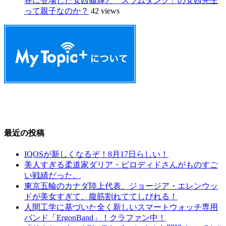
巻に登場した安西義輝と「スラムダンク」の安西先生
って親子なのか？
42 views
最近の投稿
IQOSが新しくなるぞ！8月17日らしい！
美人すぎる柔道家ダリア・ビロディドさんがものすご
い戦績だった。
東京五輪のカナダ陸上代表、ジョージア・エレンウッ
ドが美女すぎて、腹筋割れててしびれる！
人間工学に基づいた全く新しいスマートウォッチ専用
バンド「ErgonBand」！クラファン中！