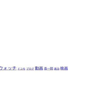
ウォッチ
動画
映画
恭一郎
ドコモ
ブログ
政治