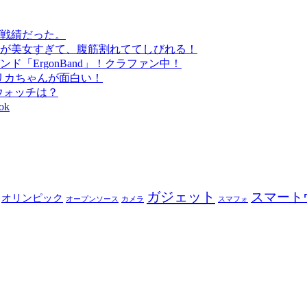
戦績だった。
が美女すぎて、腹筋割れててしびれる！
「ErgonBand」！クラファン中！
#リカちゃんが面白い！
トウォッチは？
ok
ガジェット
スマート
オリンピック
オープンソース
カメラ
スマフォ