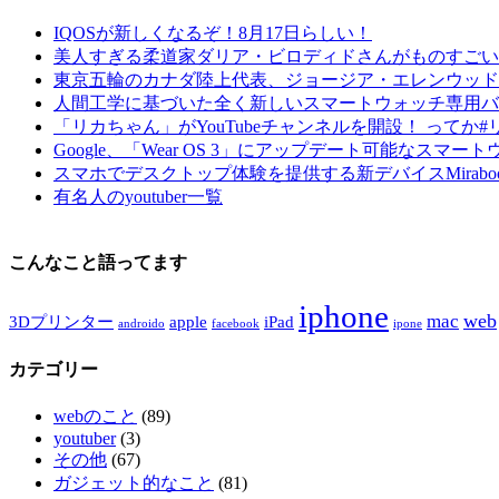
IQOSが新しくなるぞ！8月17日らしい！
美人すぎる柔道家ダリア・ビロディドさんがものすごい
東京五輪のカナダ陸上代表、ジョージア・エレンウッド
人間工学に基づいた全く新しいスマートウォッチ専用バンド
「リカちゃん」がYouTubeチャンネルを開設！ ってか
Google、「Wear OS 3」にアップデート可能なスマー
スマホでデスクトップ体験を提供する新デバイスMirabo
有名人のyoutuber一覧
こんなこと語ってます
iphone
web
mac
3Dプリンター
apple
iPad
androido
facebook
ipone
カテゴリー
webのこと
(89)
youtuber
(3)
その他
(67)
ガジェット的なこと
(81)