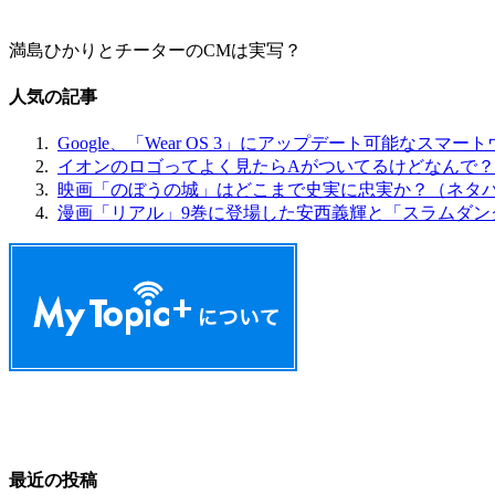
満島ひかりとチーターのCMは実写？
人気の記事
Google、「Wear OS 3」にアップデート可能なスマー
イオンのロゴってよく見たらAがついてるけどなんで？
映画「のぼうの城」はどこまで史実に忠実か？（ネタ
漫画「リアル」9巻に登場した安西義輝と「スラムダン
最近の投稿